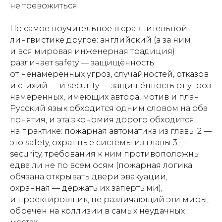
не тревожиться.
Но самое поучительное в сравнительной
лингвистике другое: английский (а за ним
и вся мировая инженерная традиция)
различает safety — защищённость
от ненамеренных угроз, случайностей, отказов
и стихий — и security — защищённость от угроз
намеренных, имеющих автора, мотив и план.
Русский язык обходится одним словом на оба
понятия, и эта экономия дорого обходится
на практике: пожарная автоматика из главы 2 —
это safety, охранные системы из главы 3 —
security, требования к ним противоположны
едва ли не по всем осям (пожарная логика
обязана открывать двери эвакуации,
охранная — держать их запертыми),
и проектировщик, не различающий эти миры,
обречён на коллизии в самых неудачных