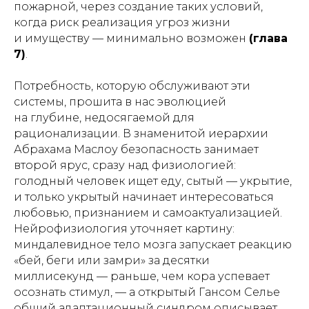
пожарной, через создание таких условий,
когда риск реализация угроз жизни
и имуществу — минимально возможен
(глава
7)
.
Потребность, которую обслуживают эти
системы, прошита в нас эволюцией
на глубине, недосягаемой для
рационализации. В знаменитой иерархии
Абрахама Маслоу безопасность занимает
второй ярус, сразу над физиологией:
голодный человек ищет еду, сытый — укрытие,
и только укрытый начинает интересоваться
любовью, признанием и самоактуализацией.
Нейрофизиология уточняет картину:
миндалевидное тело мозга запускает реакцию
«бей, беги или замри» за десятки
миллисекунд — раньше, чем кора успевает
осознать стимул, — а открытый Гансом Селье
общий адаптационный синдром описывает,