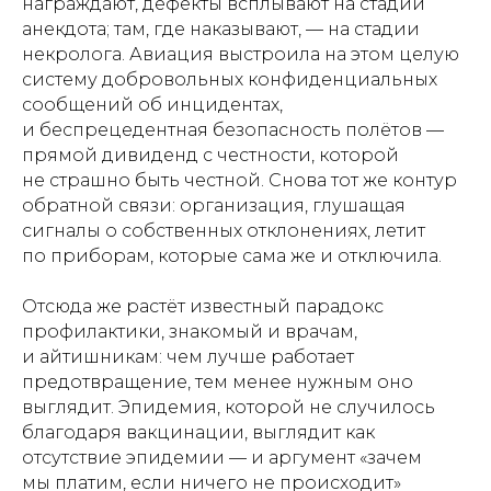
награждают, дефекты всплывают на стадии
анекдота; там, где наказывают, — на стадии
некролога. Авиация выстроила на этом целую
систему добровольных конфиденциальных
сообщений об инцидентах,
и беспрецедентная безопасность полётов —
прямой дивиденд с честности, которой
не страшно быть честной. Снова тот же контур
обратной связи: организация, глушащая
сигналы о собственных отклонениях, летит
по приборам, которые сама же и отключила.
Отсюда же растёт известный парадокс
профилактики, знакомый и врачам,
и айтишникам: чем лучше работает
предотвращение, тем менее нужным оно
выглядит. Эпидемия, которой не случилось
благодаря вакцинации, выглядит как
отсутствие эпидемии — и аргумент «зачем
мы платим, если ничего не происходит»