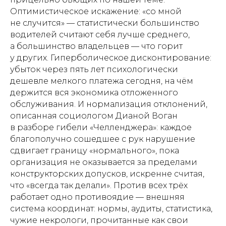
Оптимистическое искажение: «со мной
не случится» — статистически большинство
водителей считают себя лучше среднего,
а большинство владельцев — что горит
у других. Гиперболическое дисконтирование:
убыток через пять лет психологически
дешевле мелкого платежа сегодня, на чём
держится вся экономика отложенного
обслуживания. И нормализация отклонений,
описанная социологом Дианой Воган
в разборе гибели «Челленджера»: каждое
благополучно сошедшее с рук нарушение
сдвигает границу «нормального», пока
организация не оказывается за пределами
конструкторских допусков, искренне считая,
что «всегда так делали». Против всех трёх
работает одно противоядие — внешняя
система координат: нормы, аудиты, статистика,
чужие некрологи, прочитанные как свои