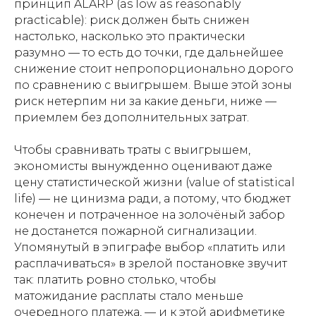
принцип ALARP (as low as reasonably
practicable): риск должен быть снижен
настолько, насколько это практически
разумно — то есть до точки, где дальнейшее
снижение стоит непропорционально дорого
по сравнению с выигрышем. Выше этой зоны
риск нетерпим ни за какие деньги, ниже —
приемлем без дополнительных затрат.
Чтобы сравнивать траты с выигрышем,
экономисты вынужденно оценивают даже
цену статистической жизни (value of statistical
life) — не цинизма ради, а потому, что бюджет
конечен и потраченное на золочёный забор
не достанется пожарной сигнализации.
Упомянутый в эпиграфе выбор «платить или
расплачиваться» в зрелой постановке звучит
так: платить ровно столько, чтобы
матожидание расплаты стало меньше
очередного платежа, — и к этой арифметике