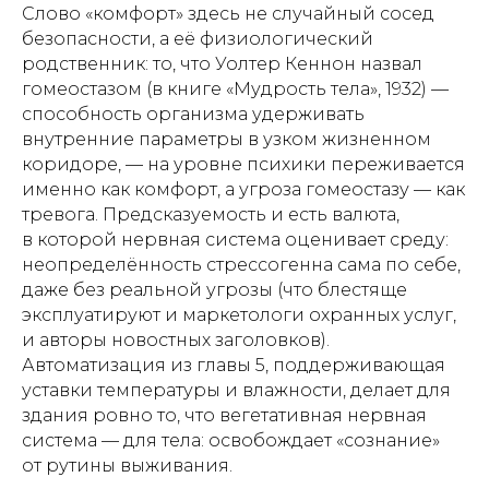
Слово «комфорт» здесь не случайный сосед
безопасности, а её физиологический
родственник: то, что Уолтер Кеннон назвал
гомеостазом (в книге «Мудрость тела», 1932) —
способность организма удерживать
внутренние параметры в узком жизненном
коридоре, — на уровне психики переживается
именно как комфорт, а угроза гомеостазу — как
тревога. Предсказуемость и есть валюта,
в которой нервная система оценивает среду:
неопределённость стрессогенна сама по себе,
даже без реальной угрозы (что блестяще
эксплуатируют и маркетологи охранных услуг,
и авторы новостных заголовков).
Автоматизация из главы 5, поддерживающая
уставки температуры и влажности, делает для
здания ровно то, что вегетативная нервная
система — для тела: освобождает «сознание»
от рутины выживания.