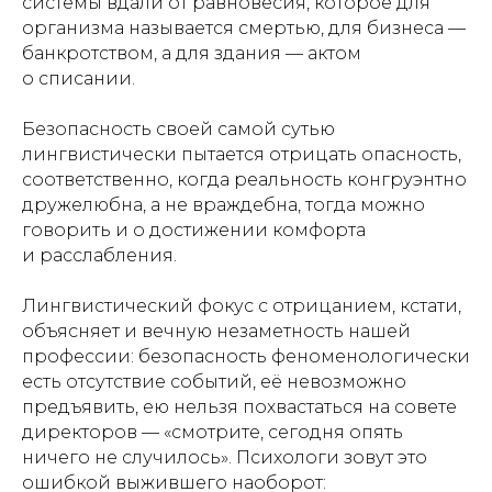
системы вдали от равновесия, которое для
организма называется смертью, для бизнеса —
банкротством, а для здания — актом
о списании.
Безопасность своей самой сутью
лингвистически пытается отрицать опасность,
соответственно, когда реальность конгруэнтно
дружелюбна, а не враждебна, тогда можно
говорить и о достижении комфорта
и расслабления.
Лингвистический фокус с отрицанием, кстати,
объясняет и вечную незаметность нашей
профессии: безопасность феноменологически
есть отсутствие событий, её невозможно
предъявить, ею нельзя похвастаться на совете
директоров — «смотрите, сегодня опять
ничего не случилось». Психологи зовут это
ошибкой выжившего наоборот: