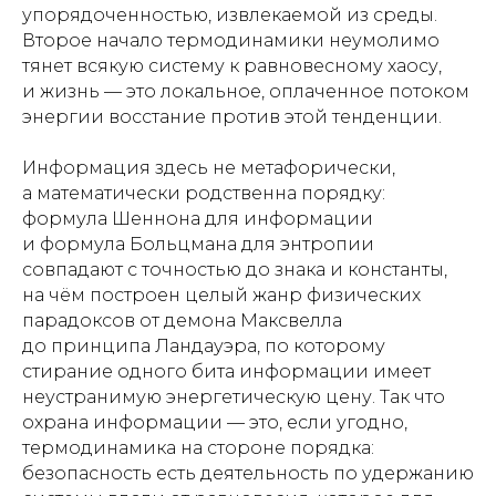
упорядоченностью, извлекаемой из среды.
Второе начало термодинамики неумолимо
тянет всякую систему к равновесному хаосу,
и жизнь — это локальное, оплаченное потоком
энергии восстание против этой тенденции.
Информация здесь не метафорически,
а математически родственна порядку:
формула Шеннона для информации
и формула Больцмана для энтропии
совпадают с точностью до знака и константы,
на чём построен целый жанр физических
парадоксов от демона Максвелла
до принципа Ландауэра, по которому
стирание одного бита информации имеет
неустранимую энергетическую цену. Так что
охрана информации — это, если угодно,
термодинамика на стороне порядка:
безопасность есть деятельность по удержанию