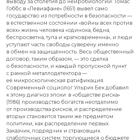
выводу за столетия до нейробиологии: Томас
Гоббс в «Левиафане» (1651) вывел само
государство из потребности в безопасности —
в естественном состоянии «войны всех против
всех» жизнь человека «одинока, бедна,
беспросветна, тупа и кратковременна», и люди
уступают часть свободы суверену именно
в обмен на защищённость. Весь общественный
договор, таким образом, — это сделка
о безопасности, и каждый пропускной пункт
с рамкой металлодетектора —
её микроскопическая ратификация.
Современный социолог Ульрих Бек добавил
к этому диагноз эпохи: в «обществе риска»
(1986) производство богатств неотделимо
от производства рисков, и распределение
вторых становится таким же предметом
политики, как распределение первых.
Заказчик, подрядчик и страховщик
слаботочных систем, торгующиеся о бюджете