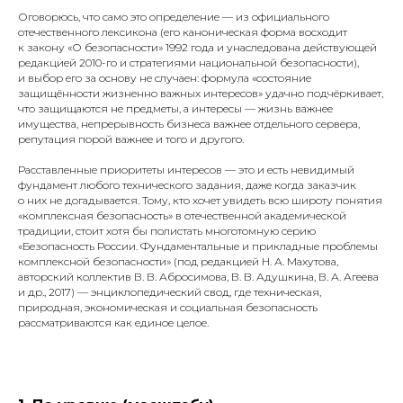
Оговорюсь, что само это определение — из официального
отечественного лексикона (его каноническая форма восходит
к закону «О безопасности» 1992 года и унаследована действующей
редакцией 2010-го и стратегиями национальной безопасности),
и выбор его за основу не случаен: формула «состояние
защищённости жизненно важных интересов» удачно подчёркивает,
что защищаются не предметы, а интересы — жизнь важнее
имущества, непрерывность бизнеса важнее отдельного сервера,
репутация порой важнее и того и другого.
Расставленные приоритеты интересов — это и есть невидимый
фундамент любого технического задания, даже когда заказчик
о них не догадывается. Тому, кто хочет увидеть всю широту понятия
«комплексная безопасность» в отечественной академической
традиции, стоит хотя бы полистать многотомную серию
«Безопасность России. Фундаментальные и прикладные проблемы
комплексной безопасности» (под редакцией Н. А. Махутова,
авторский коллектив В. В. Абросимова, В. В. Адушкина, В. А. Агеева
и др., 2017) — энциклопедический свод, где техническая,
природная, экономическая и социальная безопасность
рассматриваются как единое целое.