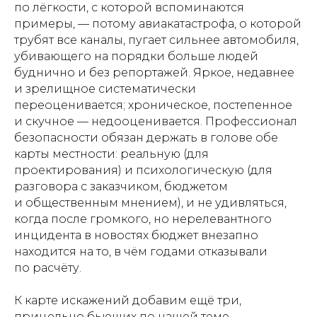
по лёгкости, с которой вспоминаются
примеры, — потому авиакатастрофа, о которой
трубят все каналы, пугает сильнее автомобиля,
убивающего на порядки больше людей
буднично и без репортажей. Яркое, недавнее
и зрелищное систематически
переоценивается; хроническое, постепенное
и скучное — недооценивается. Профессионал
безопасности обязан держать в голове обе
карты местности: реальную (для
проектирования) и психологическую (для
разговора с заказчиком, бюджетом
и общественным мнением), и не удивляться,
когда после громкого, но нерелевантного
инцидента в новостях бюджет внезапно
находится на то, в чём годами отказывали
по расчёту.
К карте искажений добавим ещё три,
прицельно бьющих по нашей теме.