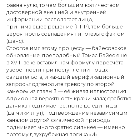
равна нулю, то чем большим количеством
достоверной внешней и внутренней
информации располагает лицо,
принимающее решение (ЛПР), тем больше
вероятность совпадения гипотезы с фактом
(шанс).
Строгое имя этому процессу — байесовское
обновление: преподобный Томас Байес ещё
в XVIII веке оставил нам формулу пересчёта
уверенности при поступлении новых
свидетельств, и каждый верификационный
запрос «подтвердите тревогу по второй
камере» из главы 3 — её живая иллюстрация.
Априорная вероятность кражи мала; сработка
датчика поднимает её, но не до единицы
(датчики лгут); подтверждение независимым
каналом другой физической природы
поднимает многократно сильнее — именно
поэтому двухрубежная логика «И»