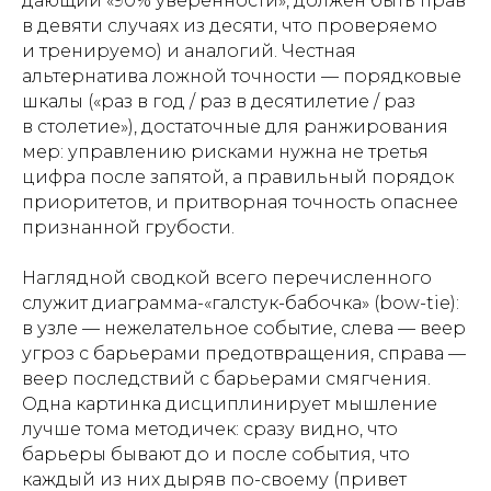
дающий «90% уверенности», должен быть прав
в девяти случаях из десяти, что проверяемо
и тренируемо) и аналогий. Честная
альтернатива ложной точности — порядковые
шкалы («раз в год / раз в десятилетие / раз
в столетие»), достаточные для ранжирования
мер: управлению рисками нужна не третья
цифра после запятой, а правильный порядок
приоритетов, и притворная точность опаснее
признанной грубости.
Наглядной сводкой всего перечисленного
служит диаграмма-«галстук-бабочка» (bow-tie):
в узле — нежелательное событие, слева — веер
угроз с барьерами предотвращения, справа —
веер последствий с барьерами смягчения.
Одна картинка дисциплинирует мышление
лучше тома методичек: сразу видно, что
барьеры бывают до и после события, что
каждый из них дыряв по-своему (привет