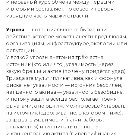
и неравный курс обмена между первыми
и вторыми составляет, по совести говоря,
изрядную часть маржи отрасли.
Угроза
— потенциальное событие или
действие, которое может нанести вред людям,
организациям, инфраструктуре, экологии или
репутации.
У всякой угрозы анатомия трёхчастна:
источник (кто или что), уязвимость (через
какую брешь) и актив (по чему придётся удар).
Триада эта мультипликативна, как и формула
риска: нет уязвимости — источник бессилен,
нет ценного актива — уязвимость безобидна,
и потому защита всегда располагает тремя
рычагами, а не одним. Можно воздействовать
на источник (сдерживание, о котором ниже),
закрывать уязвимости (патчи, заборы,
регламенты) или снижать ценность
и концентрацию актива (диверсификация