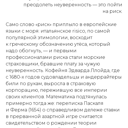
преодолеть неуверенность
—
это пойти
на риск.
Само слово «риск» приплыло в европейские
языки с моря: итальянское risico, по самой
популярной этимологии, восходит
к греческому обозначению утёса, который
надо обогнуть, — и первыми
профессионалами риска стали морские
страховщики, бравшие плату за чужую
неуверенность. Кофейня Эдварда Ллойда, где
с 1680-х годов судовладельцы и андеррайтеры
били по рукам, выросла в страховую
корпорацию, пережившую все империи
своих клиентов. Математика подтянулась
примерно тогда же: переписка Паскаля
и Ферма (1654) о справедливом дележе ставки
в прерванной азартной игре считается
свидетельством о рождении теории