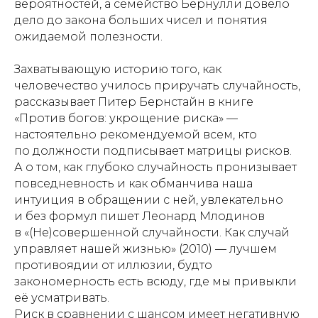
вероятностей, а семейство Бернулли довело
дело до закона больших чисел и понятия
ожидаемой полезности.
Захватывающую историю того, как
человечество училось приручать случайность,
рассказывает Питер Бернстайн в книге
«Против богов: укрощение риска» —
настоятельно рекомендуемой всем, кто
по должности подписывает матрицы рисков.
А о том, как глубоко случайность пронизывает
повседневность и как обманчива наша
интуиция в обращении с ней, увлекательно
и без формул пишет Леонард Млодинов
в «(Не)совершенной случайности. Как случай
управляет нашей жизнью» (2010) — лучшем
противоядии от иллюзии, будто
закономерность есть всюду, где мы привыкли
её усматривать.
Риск в сравнении с шансом имеет негативную