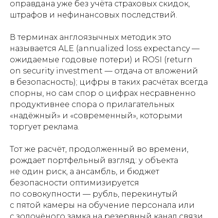
оправдана уже без учёта страховых скидок,
штрафов и нефинансовых последствий.
В терминах англоязычных методик это
называется ALE (annualized loss expectancy —
ожидаемые годовые потери) и ROSI (return
on security investment — отдача от вложений
в безопасность); цифры в таких расчётах всегда
спорны, но сам спор о цифрах несравненно
продуктивнее спора о прилагательных
«надёжный» и «современный», которыми
торгует реклама.
Тот же расчёт, продолженный во времени,
рождает портфельный взгляд: у объекта
не один риск, а ансамбль, и бюджет
безопасности оптимизируется
по совокупности — рубль, перекинутый
с пятой камеры на обучение персонала или
с золочёного замка на резервный канал связи,