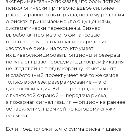
экспериментально показала, что боль потери
психологически примерно вдвое сильнее
радости равного выигрыша, поэтому решения
о рисках, принимаемые «по ощущениям»,
систематически перекошены. Бизнес
выработал против этого финансовые
противовесы — страхование переносит
хвостовые риски на того, кто умеет
их диверсифицировать; опционы и резервы
покупают право передумать; диверсификация
не кладёт яйца в одну корзину. Заметим, что
и слаботочный проект умеет всё то же самое,
только в железе: резервирование — это
диверсификация, ЗИП — резерв, договор
с пультовой охраной — передача риска,
а пожарная сигнализация — опцион на раннее
обнаружение, премией по которому служит
её смета.
Если предположить, что сумма риска и шанса