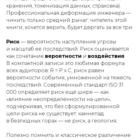
хранения, токенизация данных, страховка).
Профессиональная деформация инженера —
чинить только средний рычаг; читатель этой
книги, хочется верить, будет дёргать за все три.
Риск
— вероятность наступления угрозы
и масштаб её последствий. Риск оценивается
как сочетание
вероятности
и
воздействия
.
В компактной записи это любимая формула
всех аудиторов: R = P x C, риск равен
вероятности события, умноженной на тяжесть
последствий. Современный стандарт ISO 31
000 определяет риск ещё шире — как
«влияние неопределённости на цели»,
подчёркивая, что без сформулированной
цели риска не существует: камнепад
в безлюдных горах — не риск, а геология.
Полезно помнить и классическое различение