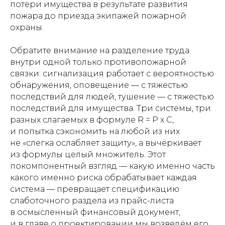
потери имущества в результате развития
пожара до приезда экипажей пожарной
охраны.
Обратите внимание на разделение труда
внутри одной только противопожарной
связки: сигнализация работает с вероятностью
обнаружения, оповещение — с тяжестью
последствий для людей, тушение — с тяжестью
последствий для имущества. Три системы, три
разных слагаемых в формуле R = P x C,
и попытка сэкономить на любой из них
не «слегка ослабляет защиту», а вычёркивает
из формулы целый множитель. Этот
покомпонентный взгляд — какую именно часть
какого именно риска обрабатывает каждая
система — превращает спецификацию
слаботочного раздела из прайс-листа
в осмысленный финансовый документ,
и в главе о проектировании мы возведём его