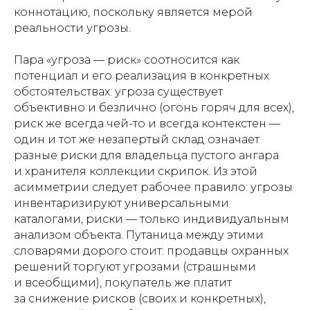
коннотацию, поскольку является мерой
реальности угрозы.
Пара «угроза — риск» соотносится как
потенциал и его реализация в конкретных
обстоятельствах: угроза существует
объективно и безлично (огонь горяч для всех),
риск же всегда чей-то и всегда контекстен —
один и тот же незапертый склад означает
разные риски для владельца пустого ангара
и хранителя коллекции скрипок. Из этой
асимметрии следует рабочее правило: угрозы
инвентаризируют универсальными
каталогами, риски — только индивидуальным
анализом объекта. Путаница между этими
словарями дорого стоит: продавцы охранных
решений торгуют угрозами (страшными
и всеобщими), покупатель же платит
за снижение рисков (своих и конкретных),