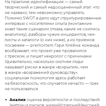
На практике идентификация — самый
творческий и самый недооценённый этап: что
не названо, тем невозможно управлять.
Помимо SWOT в дело идут структурированные
интервью с носителями опыта (монтажник
знает такие сценарии отказа, какие не снились
аналитику), разборы чужих инцидентов, чек-
листы и каталоги (о них ниже), а из приёмов
посвежее — premortem Гэри Кляйна: команда
воображает, что проект уже провалился
с треском, и пишет некролог с причинами.
Удивительно, насколько охотнее люди
называют риски в жанре «вскрытия», чем
в жанре «возражений руководству»:
социальная психология здесь работает
на безопасность, что случается нечасто — грех
не пользоваться.
Анализ:
оценка вероятности и последствий
(матрица рисков: низкий/средний/высокий