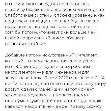
из шпионского анекдота превратилась
в строчку бюджета вполне реальных ведомств.
Слаботочные системы, спроектированные, как
водится, «на двадцать лет вперёд», внезапно
оказались на переднем крае этой гонки —
хотя бы потому, что живут они дольше, чем
любой современный шифр обещает
оставаться стойким.
Добавьте к этому искусственный интеллект,
который за время написания книги успел
из любопытной игрушки стать рабочим
инструментом — и для инженера, и для
злоумышленника. Летом 2026 года власти США
почти на три недели отключили по всему миру
доступ к двум сильнейшим на тот момент
языковым моделям — из опасения, что
инструмент, умеющий «починить код», тем же
навыком находит в нём дыры. К этому сюжету