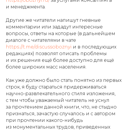
https://oboznyi.ru/
за услугами консалтинга
и менеджмента.
Другие же читатели напишут гневные
комментарии или зададут интересные
вопросы, ответы на которые (в дальнейшем
диалоге с читателями в чате
https://t.me/discussoboznyi
и в последующих
редакциях) позволят описать проблемы
и их решения ещё более доступно для ещё
более широких масс населения.
Как уже должно было стать понятно из первых
строк, я буду стараться придерживаться
научно-развлекательного стиля изложения,
с тем чтобы уважаемый читатель не уснул
за прочтением данной книги, что, не стыдно
признаться, зачастую случалось и с автором
при прочтении какого-нибудь
из монументальных трудов, приведенных