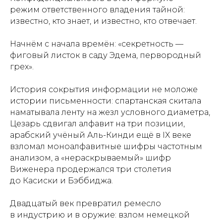
режим ответственного владения тайной:
известно, кто знает, и известно, кто отвечает.
Начнём с начала времён: «секретность —
фиговый листок в саду Эдема, первородный
грех».
История сокрытия информации не моложе
истории письменности: спартанская скитала
наматывала ленту на жезл условного диаметра,
Цезарь сдвигал алфавит на три позиции,
арабский учёный Аль-Кинди ещё в IX веке
взломал моноалфавитные шифры частотным
анализом, а «нераскрываемый» шифр
Виженера продержался три столетия
до Касиски и Бэббиджа.
Двадцатый век превратил ремесло
в индустрию и в оружие: взлом немецкой