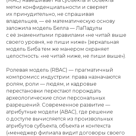
(MAC) навешивает на субъекты и объекты
метки конфиденциальности и сверяет
их принудительно, не спрашивая
владельцев, — её математическую основу
заложила модель Белла — ЛаПадулы
с её знаменитыми правилами «не читай выше
своего уровня, не пиши ниже» (зеркальная
модель Биба тем же манером охраняет
целостность: «не читай ниже, не пиши выше»).
Ролевая модель (RBAC) — прагматичный
компромисс индустрии: права назначаются
ролям, роли — людям, и кадровые
перестановки перестают порождать
археологические слои персональных
разрешений. Современное развитие —
атрибутные модели (ABAC), где решение
о доступе вычисляется из произвольных
атрибутов субъекта, объекта и контекста
(«менеджер филиала видит договоры своего