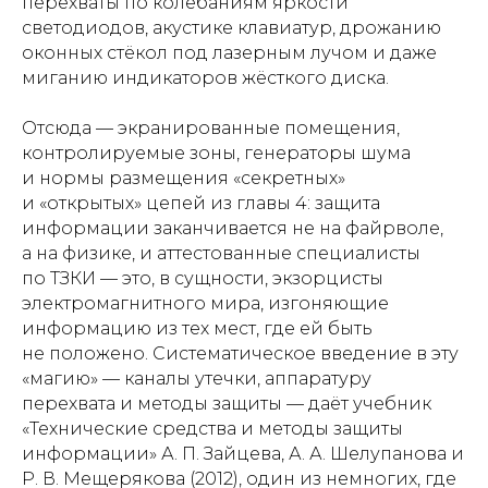
перехваты по колебаниям яркости
светодиодов, акустике клавиатур, дрожанию
оконных стёкол под лазерным лучом и даже
миганию индикаторов жёсткого диска.
Отсюда — экранированные помещения,
контролируемые зоны, генераторы шума
и нормы размещения «секретных»
и «открытых» цепей из главы 4: защита
информации заканчивается не на файрволе,
а на физике, и аттестованные специалисты
по ТЗКИ — это, в сущности, экзорцисты
электромагнитного мира, изгоняющие
информацию из тех мест, где ей быть
не положено. Систематическое введение в эту
«магию» — каналы утечки, аппаратуру
перехвата и методы защиты — даёт учебник
«Технические средства и методы защиты
информации» А. П. Зайцева, А. А. Шелупанова и
Р. В. Мещерякова (2012), один из немногих, где