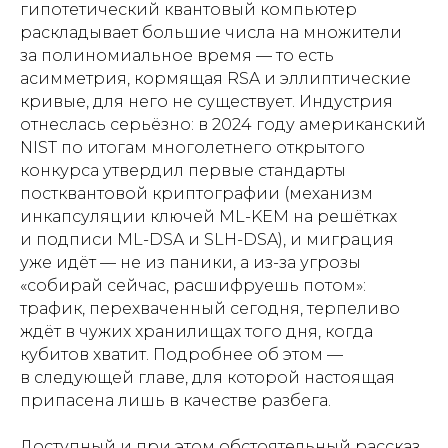
гипотетический квантовый компьютер
раскладывает большие числа на множители
за полиномиальное время — то есть
асимметрия, кормящая RSA и эллиптические
кривые, для него не существует. Индустрия
отнеслась серьёзно: в 2024 году американский
NIST по итогам многолетнего открытого
конкурса утвердил первые стандарты
постквантовой криптографии (механизм
инкапсуляции ключей ML-KEM на решётках
и подписи ML-DSA и SLH-DSA), и миграция
уже идёт — не из паники, а из-за угрозы
«собирай сейчас, расшифруешь потом»:
трафик, перехваченный сегодня, терпеливо
ждёт в чужих хранилищах того дня, когда
кубитов хватит. Подробнее об этом —
в следующей главе, для которой настоящая
припасена лишь в качестве разбега.
Доступный и при этом обстоятельный рассказ