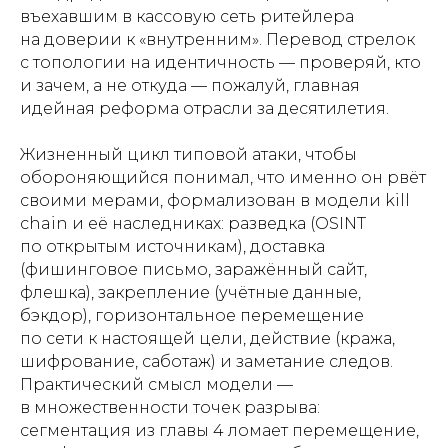
въехавшим в кассовую сеть ритейлера
на доверии к «внутренним». Перевод стрелок
с топологии на идентичность — проверяй, кто
и зачем, а не откуда — пожалуй, главная
идейная реформа отрасли за десятилетия.
Жизненный цикл типовой атаки, чтобы
обороняющийся понимал, что именно он рвёт
своими мерами, формализован в модели kill
chain и её наследниках: разведка (OSINT
по открытым источникам), доставка
(фишинговое письмо, заражённый сайт,
флешка), закрепление (учётные данные,
бэкдор), горизонтальное перемещение
по сети к настоящей цели, действие (кража,
шифрование, саботаж) и заметание следов.
Практический смысл модели —
в множественности точек разрыва:
сегментация из главы 4 ломает перемещение,