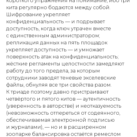
короткого упражнения на понимание, ибо три
кита регулярно бодаются между собой.
Шифрование укрепляет
конфиденциальность — и подрывает
доступность, когда ключ утрачен вместе
с единственным администратором;
репликация данных на пять площадок
укрепляет доступность — и умножает
поверхность атак на конфиденциальность;
жёсткие регламенты целостности замедляют
работу до того предела, за которым
сотрудники заводят теневые экселевские
файлы, обнуляя все три свойства разом.
К триаде поэтому давно пристраивают
четвёртого и пятого китов — аутентичность
(уверенность в авторстве) и неотказуемость
(невозможность отпереться от содеянного,
обеспечиваемая электронной подписью
и журналами), — но и в расширенном
зоопарке балансировка остаётся ремеслом