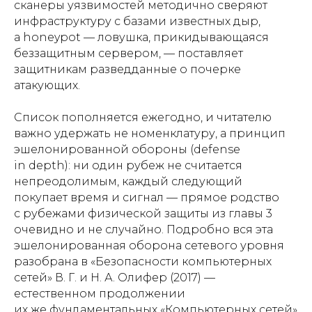
сканеры уязвимостей методично сверяют
инфраструктуру с базами известных дыр,
а honeypot — ловушка, прикидывающаяся
беззащитным сервером, — поставляет
защитникам разведданные о почерке
атакующих.
Список пополняется ежегодно, и читателю
важно удержать не номенклатуру, а принцип
эшелонированной обороны (defense
in depth): ни один рубеж не считается
непреодолимым, каждый следующий
покупает время и сигнал — прямое родство
с рубежами физической защиты из главы 3
очевидно и не случайно. Подробно вся эта
эшелонированная оборона сетевого уровня
разобрана в «Безопасности компьютерных
сетей» В. Г. и Н. А. Олифер (2017) —
естественном продолжении
их же фундаментальных «Компьютерных сетей»