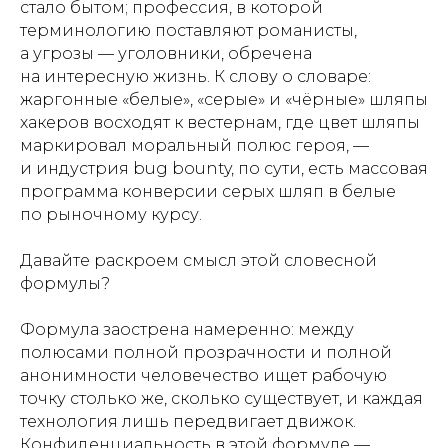
стало бытом; профессия, в которой
терминологию поставляют романисты,
а угрозы — уголовники, обречена
на интересную жизнь. К слову о словаре:
жаргонные «белые», «серые» и «чёрные» шляпы
хакеров восходят к вестернам, где цвет шляпы
маркировал моральный полюс героя, —
и индустрия bug bounty, по сути, есть массовая
программа конверсии серых шляп в белые
по рыночному курсу.
Давайте раскроем смысл этой словесной
формулы?
Формула заострена намеренно: между
полюсами полной прозрачности и полной
анонимности человечество ищет рабочую
точку столько же, сколько существует, и каждая
технология лишь передвигает движок.
Конфиденциальность в этой формуле —