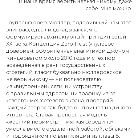
В наше время верить нельзя никому, даже
себе. Мне можно.
Группенфюрер Мюллер, подаривший нам этот
эпиграф, едва ли догадывался, что
формулирует архитектурный принцип сетей
XXI века. Концепция Zero Trust («нулевое
доверие»), оформленная аналитиком Джоном
Киндервагом около 2010 года и с тех пор
возведённая в ранг государственных
стратегий, гласит буквально мюллеровское:
не верь никому — ни пользователю
из «внутренней» сети, ни устройству
с правильным адресом, ни трафику из-за
«своего» межсетевого экрана; проверяй
каждый запрос так, будто он пришёл из дикого
интернета. Старая крепостная модель
«жёсткий периметр — мягкая середина»
умерла вместе с удалённой работой, облаками
и подрядчиком по вентиляции из главы 8,