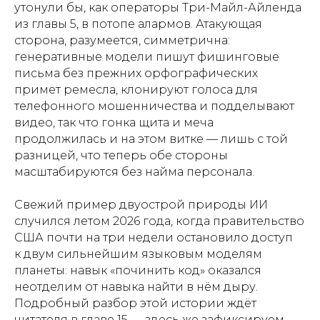
утонули бы, как операторы Три-Майл-Айленда
из главы 5, в потопе алармов. Атакующая
сторона, разумеется, симметрична:
генеративные модели пишут фишинговые
письма без прежних орфографических
примет ремесла, клонируют голоса для
телефонного мошенничества и подделывают
видео, так что гонка щита и меча
продолжилась и на этом витке — лишь с той
разницей, что теперь обе стороны
масштабируются без найма персонала.
Свежий пример двуострой природы ИИ
случился летом 2026 года, когда правительство
США почти на три недели остановило доступ
к двум сильнейшим языковым моделям
планеты: навык «починить код» оказался
неотделим от навыка найти в нём дыру.
Подробный разбор этой истории ждёт
читателя в главе 15 — здесь же зафиксируем