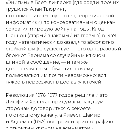
«Энигмы» в Блетчли-парке (где среди прочих
трудился Алан Тьюринг,
по совместительству — отец теоретической
информатики) по консервативным оценкам
сократил мировую войну на годы; Клод
Шеннон (старый знакомый из главы 4) в 1949
году математически доказал, что абсолютно
стойкий шифр существует — это одноразовый
блокнот Вернама со случайным ключом
длиной в сообщение, — и тем же
доказательством объяснил, почему
пользоваться им почти невозможно: вся
тяжесть переезжает в доставку ключей.
Революция 1976−1977 годов решила и это:
Диффи и Хеллман придумали, как двум
сторонам договориться о секрете
по открытому каналу, а Ривест, Шамир
и Адлеман (RSA) построили криптографию
с открытым ключом на асимметрии