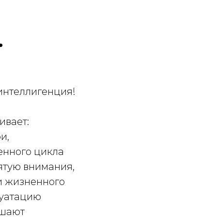
.
 интеллигенция!
ивает:
и,
ненного цикла
ятую внимания,
и жизненного
луатацию
ышают