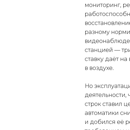
мониторинг, р
работоспособно
восстановление
разному норми
видеонаблюден
станцией — три
ставку даёт на
в воздухе.
Но эксплуатац
деятельности, 
строк ставил 
автоматики сн
и добился её р