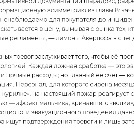
ормативной документации (парадокс, ра
нформационную асимметрию из главы 8: кач
ненаблюдаемо для покупателя до инциден
скатывается в цену, вымывая с рынка тех, к
ные регламенты, — лимоны Акерлофа в спец
ых тревог заслуживает того, чтобы её про
хологией. Каждая ложная сработка — это э
 и прямые расходы; но главный её счёт — к
ция. Персонал, для которого сирена месяц
в курилке», на настоящий пожар реагирует 
ю — эффект мальчика, кричавшего «волки»,
социологи эвакуационного поведения давн
ва ищут подтверждения тревоги и лишь зат