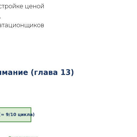
стройке ценой
д
уатационщиков