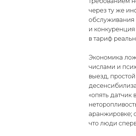
требованием н
через ту же и
обслуживания 
и конкуренция 
в тариф реаль
Экономика ложн
числами и пси
выезд, простой
десенсибилиза
«опять датчик 
неторопливость
аранжировке; 
что люди спер