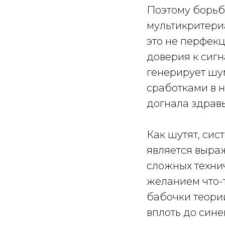
Поэтому борьб
мультикритери
это не перфек
доверия к сигн
генерирует шу
сработками в 
догнала здравы
Как шутят, сис
является выра
сложных технич
желанием что-
бабочки теори
вплоть до сине