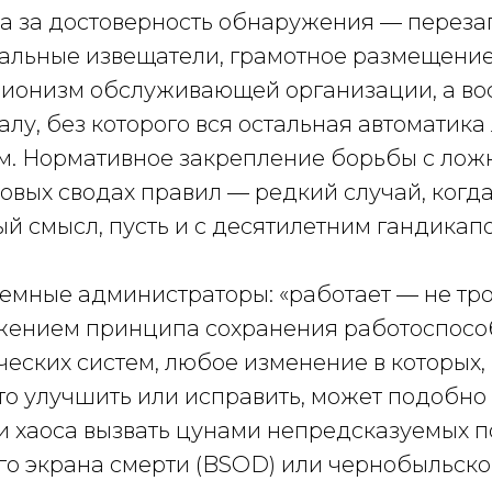
а за достоверность обнаружения — переза
альные извещатели, грамотное размещение 
ционизм обслуживающей организации, а во
алу, без которого вся остальная автоматик
м. Нормативное закрепление борьбы с ло
новых сводах правил — редкий случай, когд
й смысл, пусть и с десятилетним гандикап
темные администраторы: «работает — не трог
жением принципа сохранения работоспосо
еских систем, любое изменение в которых,
то улучшить или исправить, может подобно
и хаоса вызвать цунами непредсказуемых 
го экрана смерти (BSOD) или чернобыльско