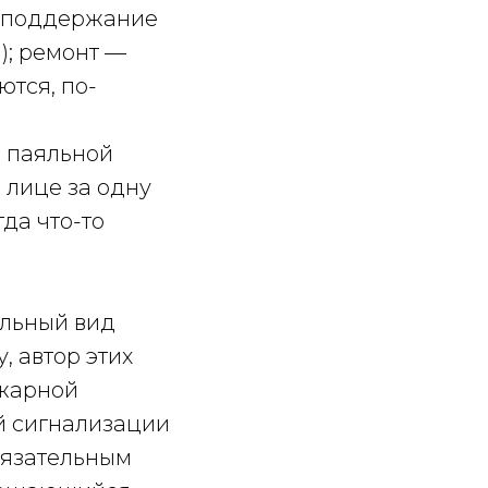
— поддержание
); ремонт —
ются, по-
с паяльной
 лице за одну
гда что-то
альный вид
, автор этих
ожарной
й сигнализации
обязательным