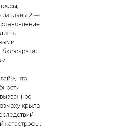
просы,
из главы 2 —
сстановление
а лишь
жными
а бюрократия
ом.
ай!», что
бности
 вызванное
 взмаху крыла
последствий
й катастрофы.