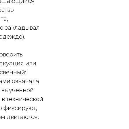
зрешающийся
ество
та,
то закладывал
одежде).
говорить
вакуация или
освенный:
ами означала
с выученной
 в технической
о фиксируют,
ем двигаются.